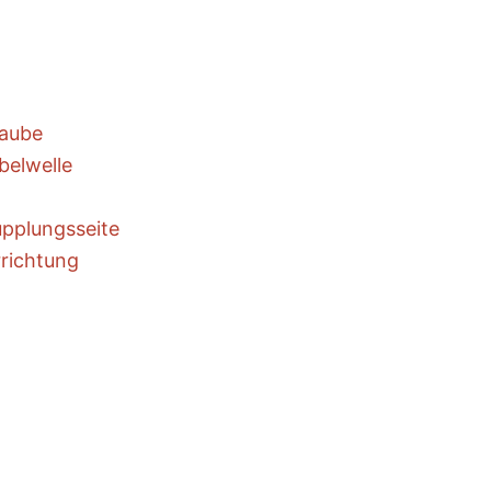
aube
belwelle
upplungsseite
rrichtung