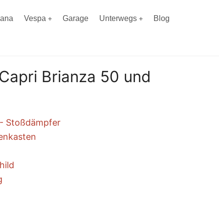
iana
Vespa
Garage
Unterwegs
Blog
e Capri Brianza 50 und
 - Stoßdämpfer
tenkasten
hild
g