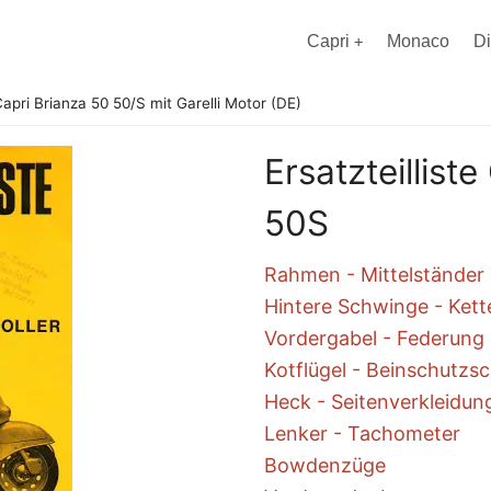
Capri
Monaco
D
 Capri Brianza 50 50/S mit Garelli Motor (DE)
Ersatzteillist
50S
Rahmen - Mittelständer
Hintere Schwinge - Ket
Vordergabel - Federung
Kotflügel - Beinschutzsc
Heck - Seitenverkleidun
Lenker - Tachometer
Bowdenzüge