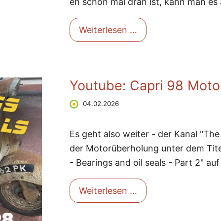
eh schon mal dran ist, kann man es a
Dürkopp Diana - Ta
Weiterlesen …
Youtube: Capri 98 Motor
04.02.2026
Es geht also weiter - der Kanal "Th
der Motorüberholung unter dem Titel
- Bearings and oil seals - Part 2" au
Weiterlesen …